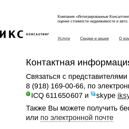
Компания «Интегрированные Консалтин
оценке стоимости недвижимости и авто.
Услуги
Скидки и акции
О ко
Контактная информаци
Связаться с представителями
8 (918) 169-00-66, по электро
ICQ
611
650
607 и
skype
iks
Также Вы можете получить б
или
по электронной почте