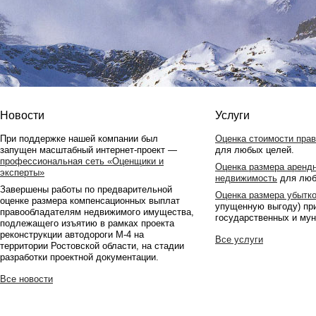
Новости
Услуги
При поддержке нашей компании был
Оценка стоимости пра
запущен масштабный интернет-проект —
для любых целей.
профессиональная сеть «Оценщики и
Оценка размера арендн
эксперты»
недвижимость
для люб
Завершены работы по предварительной
Оценка размера убытк
оценке размера компенсационных выплат
упущенную выгоду) пр
правообладателям недвижимого имущества,
государственных и му
подлежащего изъятию в рамках проекта
реконструкции автодороги М-4 на
Все услуги
территории Ростовской области, на стадии
разработки проектной документации.
Все новости