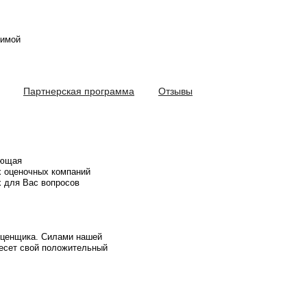
симой
Партнерская программа
Отзывы
яющая
х оценочных компаний
 для Вас вопросов
оценщика. Силами нашей
несет свой положительный