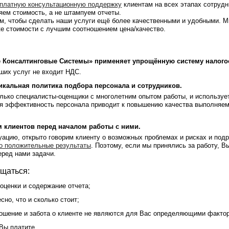
платную консультационную поддержку
клиентам на всех этапах сотрудн
ем стоимость, а не штампуем отчеты.
ем, чтобы сделать наши услуги ещё более качественными и удобными. 
ке стоимости с лучшим соотношением цена/качество.
 Консалтинговые Системы» применяет упрощённую систему налого
аших услуг не входит НДС.
икальная политика подбора персонала и сотрудников.
олько
специалисты-оценщики
с многолетним опытом работы, и используе
ая эффективность персонала приводит к повышению качества выполняем
 клиентов перед началом работы с ними.
ацию, открыто говорим клиенту о возможных проблемах и рисках и подр
о положительные результаты
. Поэтому, если мы принялись за работу, В
ред нами задачи.
ащаться:
оценки и содержание отчета;
но, что и сколько стоит;
ошение и забота о клиенте не являются для Вас определяющими факто
Вы платите.