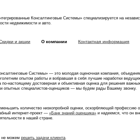
нтегрированные Консалтинговые Системы» специализируется на незави
ости недвижимости и авто.
Скидки и акции
О компании
Контактная информация
онсалтинговые Системы» — это молодая оценочная компания, объедин
голетним опытом работы и вобравшая в себя лучшие наработки ведущи
а
по-настоящему
достоверная и объективная оценка для решения важных
ии опытных
специалистов-оценщиков
— мы будем рады Вашему звонку.
 уменьшить количество низкопробной оценки, оскорбляющей профессию 
табный
интернет-проект
—
«Банк знаний оценщика»
и надеемся, что он в
ятельности в нашей стране.
и не можем
решить задачи клиента
.